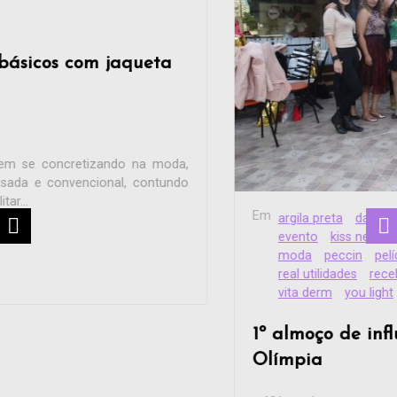
Em
argila preta
dadinho
depil bela
encontro
evento
kiss new york
la vie
make
Maquiagem
moda
peccin
película
presskit
raavi
real utilidades
recebido
valda
varcare
vita derm
you light
1º almoço de influenciadores na Vila
Olímpia