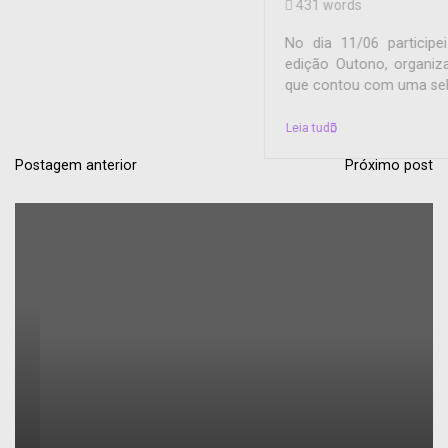
431 words
No dia 11/06 participei do 1º almoço de influencers
edição Outono, organizado pela @influencersconecta e
que contou com uma seleção de 10 blogueiras...
Leia tudo
Postagem anterior
Próximo post