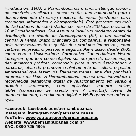
Fundada em 1908, a Pernambucanas é uma instituição pioneira
no comércio brasileiro e, desde então, tem contribuído para o
desenvolvimento do varejo nacional da moda (vestuário, casa,
tecnologia, informática e eletroportáteis). Está presente em mais
de 230 cidades de sete Estados por meio de 319 lojas e cerca de
10 mil colaboradores. Sua estrutura inclui um moderno centro de
distribuição na cidade de Araçariguama (SP) e um escritório
central. A Pefisa, braço financeiro da companhia, é responsável
pelo desenvolvimento e gestão dos produtos financeiros, como
cartões, empréstimo pessoal e seguros. Além disso, desde 2005,
conta com a Universidade Corporativa Comendadeira Helena
Lundgren, que tem como objetivo ser um polo de disseminação
das melhores práticas comerciais junto a seus funcionários e
parceiros, além de promover o alinhamento da cultura e gestão
empresarial que fazem da Pernambucanas uma das principais
empresas do País. A Pernambucanas possui uma inovadora e
reconhecida plataforma digital de relacionamento em varejo e
produtos financeiros, com aplicativo, compra online,
tablet (concessão de crédito em 7 minutos), totem de
autoatendimento, atendimento digital e Wi-Fi grátis em todas as
lojas.
Facebook:
facebook.com/pernambucanas
Instagram:
instagram.com/pernambucanas
YouTube:
www.youtube.com/pernambucanas
Website:
www.pernambucanas.com.br
SAC: 0800 725 400
5