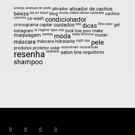
aliança
alianças de prata
ativador de cachos
ativador
beleza
bio art
bioart
bruma
cabelo oleoso
cacheada
blog
cachos
calcinha
condicionador
co-wash
cuidados
dap
dicas
filtro solar
cronograma capilar
gel
le lingerie
lojas rubi
instagram
look
low poo
make
maquiagem
median
moda
moda feminina
mutari
pele
máscara
night spa
máscara hidratante
reconstrutor
reconstrução
produtos
protetor solar
resenha
sabonete
salon line
seguidores
shampoo