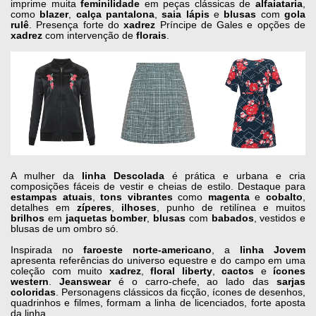
imprime muita
feminilidade
em peças clássicas de
alfaiataria
,
como
blazer
,
calça
pantalona
,
saia
lápis
e
blusas
com
gola
rulê
. Presença forte do
xadrez
Príncipe de Gales e opções de
xadrez
com intervenção de
florais
.
A mulher da
linha
Descolada
é prática e urbana e cria
composições fáceis de vestir e cheias de estilo. Destaque para
estampas
atuais
,
tons
vibrantes
como
magenta
e
cobalto
,
detalhes em
zíperes
,
ilhoses
, punho de retilínea e muitos
brilhos
em
jaquetas
bomber
,
blusas
com
babados
, vestidos e
blusas de um ombro só.
Inspirada no
faroeste
norte-americano
, a
linha
Jovem
apresenta referências do universo equestre e do campo em uma
coleção com muito
xadrez
,
floral
liberty
,
cactos
e
ícones
western
.
Jeanswear
é o carro-chefe, ao lado das
sarjas
coloridas
. Personagens clássicos da ficção, ícones de desenhos,
quadrinhos e filmes, formam a linha de licenciados, forte aposta
da linha.