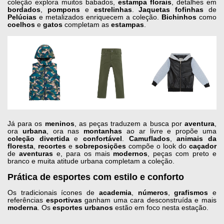
coleção explora muitos babados,
estampa florais
, detalhes em
bordados
,
pompons
e
estrelinhas
.
Jaquetas fofinhas
de
Pelúcias
e metalizados enriquecem a coleção.
Bichinhos
como
coelhos
e
gatos
completam as
estampas
.
Já para os
meninos
, as peças traduzem a busca por
aventura
,
ora
urbana
, ora nas
montanhas
ao ar livre e propõe uma
coleção divertida
e
confortável
.
Camuflados
,
animais da
floresta
,
recortes
e
sobreposições
compõe o look do
caçador
de
aventuras
e, para os mais
modernos
, peças com preto e
branco e muita atitude urbana completam a coleção.
Prática de esportes com estilo e conforto
Os tradicionais ícones de
academia
,
números
,
grafismos
e
referências
esportivas
ganham uma cara desconstruída e mais
moderna
. Os
esportes urbanos
estão em foco nesta estação.