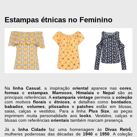
Estampas étnicas no Feminino
Na
linha Casual
, a inspiração
oriental
aparece nas
cores
,
formas
e
estampas
.
Marrocos
,
Himalaia
e
Nepal
são as
principais referências. A
estamparia
vintage
permeia a
coleção
com motivos
florais
e
étnicos
, e detalhes como
bordados
,
babados
,
volumes
,
plissados
e
patches
estão em blusas,
saias, calças e vestidos. Para a linha
Plus
Size
, as peças
imprimem muita personalidade aos
looks
. Vestidos, calças e
blusas com referências
orientais
também marcam presença.
Já a l
inha Cidade
faz uma homenagem às
Divas
Retrô
,
mulheres poderosas das décadas de
1940
e
1950
. A coleção