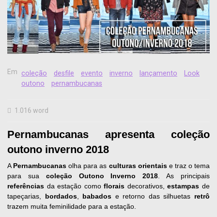
Em
coleção
desfile
evento
inverno
lançamento
Look
outono
pernambucanas
1.016 word
Pernambucanas apresenta coleção
outono inverno 2018
A
Pernambucanas
olha para as
culturas orientais
e traz o tema
para sua
coleção Outono Inverno 2018
. As principais
referências
da estação como
florais
decorativos,
estampas
de
tapeçarias,
bordados
,
babados
e retorno das silhuetas
retrô
trazem muita feminilidade para a estação.