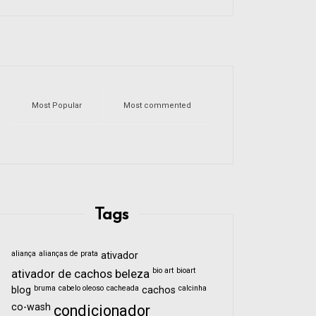
Most Popular
Most commented
Tags
aliança
alianças de prata
ativador
bio art
bioart
ativador de cachos
beleza
bruma
cabelo oleoso
cacheada
calcinha
blog
cachos
co-wash
condicionador