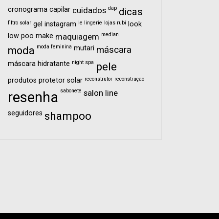
dap
cronograma capilar
cuidados
dicas
filtro solar
le lingerie
lojas rubi
gel
instagram
look
median
low poo
make
maquiagem
moda feminina
mutari
moda
máscara
night spa
máscara hidratante
pele
reconstrutor
reconstrução
produtos
protetor solar
sabonete
salon line
resenha
seguidores
shampoo