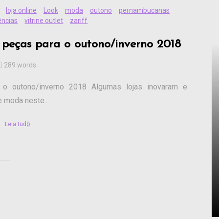
loja online
Look
moda
outono
pernambucanas
ências
vitrine outlet
zariff
r peças para o outono/inverno 2018
289 words
a o outono/inverno 2018 Algumas lojas inovaram e
 moda neste...
Leia tudo