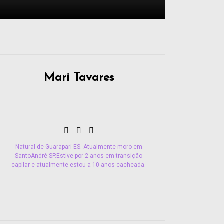
Mari Tavares
Natural de Guarapari-ES. Atualmente moro em
SantoAndré-SP.Estive por 2 anos em transição
capilar e atualmente estou a 10 anos cacheada.