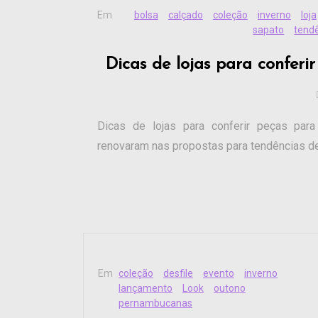
Em
bolsa
calçado
coleção
inverno
loja
sapato
tend
Dicas de lojas para conferi
Dicas de lojas para conferir peças par
renovaram nas propostas para tendências de
Em
coleção
desfile
evento
inverno
lançamento
Look
outono
pernambucanas