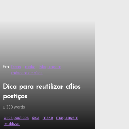
Em
Dicas
make
Maquiagem
máscara de cílios
Dica para reutilizar cílios
postiços
333 words
cílios postiços
dica
make
maquiagem
reutilizar