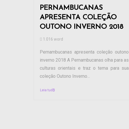
PERNAMBUCANAS
APRESENTA COLEÇÃO
OUTONO INVERNO 2018
1.016 word
Pernambucanas apresenta coleção outono
inverno 2018 A Pernambucanas olha para as
culturas orientais e traz o tema para sua
coleção Outono Inverno...
Leia tudo