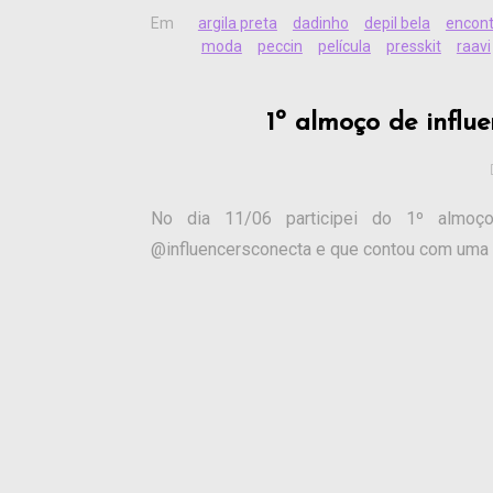
Em
argila preta
dadinho
depil bela
encont
moda
peccin
película
presskit
raavi
1º almoço de influ
No dia 11/06 participei do 1º almoço
@influencersconecta e que contou com uma s