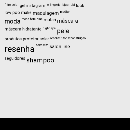
filtro solar
le lingerie
lojas rubi
gel
instagram
look
median
low poo
make
maquiagem
moda feminina
mutari
moda
máscara
night spa
máscara hidratante
pele
reconstrutor
reconstrução
produtos
protetor solar
sabonete
salon line
resenha
seguidores
shampoo