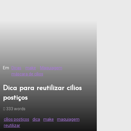
Em
Dicas
make
Maquiagem
máscara de cílios
Dica para reutilizar cílios
postiços
333 words
cílios postiços
dica
make
maquiagem
reutilizar