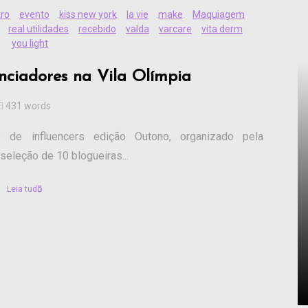
ro
evento
kiss new york
la vie
make
Maquiagem
real utilidades
recebido
valda
varcare
vita derm
you light
enciadores na Vila Olímpia
431 words
 de influencers edição Outono, organizado pela
eleção de 10 blogueiras...
Leia tudo