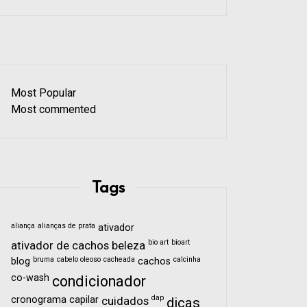
Most Popular
Most commented
Tags
aliança
alianças de prata
ativador
bio art
bioart
ativador de cachos
beleza
bruma
cabelo oleoso
cacheada
calcinha
blog
cachos
co-wash
condicionador
dap
cronograma capilar
cuidados
dicas