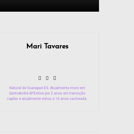
Mari Tavares
Natural de Guarapari-ES. Atualmente moro em
SantoAndré-SP.Estive por 2 anos em transição
capilar e atualmente estou a 10 anos cacheada.