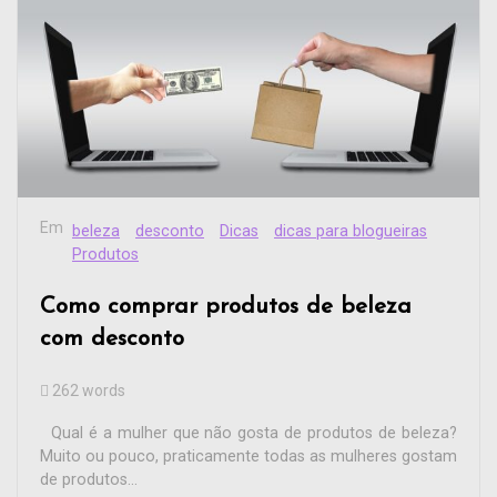
Em
beleza
desconto
Dicas
dicas para blogueiras
Produtos
Como comprar produtos de beleza
com desconto
262 words
Qual é a mulher que não gosta de produtos de beleza?
Muito ou pouco, praticamente todas as mulheres gostam
de produtos...