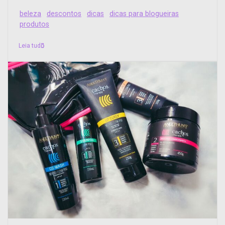
beleza
descontos
dicas
dicas para blogueiras
produtos
Leia tudo