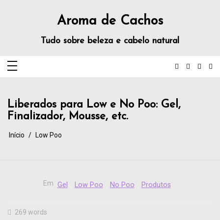
Aroma de Cachos
Tudo sobre beleza e cabelo natural
Liberados para Low e No Poo: Gel,
Finalizador, Mousse, etc.
Início
Low Poo
Em
Gel
Low Poo
No Poo
Produtos
269 words