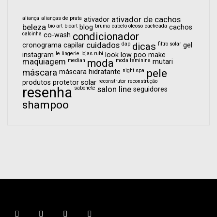
aliança
alianças de prata
ativador de cachos
ativador
beleza
bio art
bioart
bruma
cabelo oleoso
cacheada
blog
cachos
calcinha
condicionador
co-wash
cuidados
dap
dicas
filtro solar
cronograma capilar
gel
le lingerie
lojas rubi
instagram
look
low poo
make
maquiagem
median
moda
moda feminina
mutari
pele
máscara
night spa
máscara hidratante
reconstrutor
reconstrução
produtos
protetor solar
resenha
sabonete
salon line
seguidores
shampoo