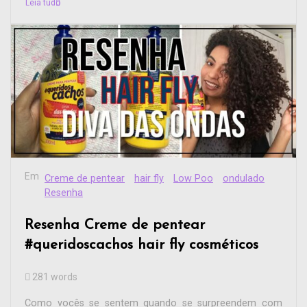
Leia tudo
Em
Creme de pentear
hair fly
Low Poo
ondulado
Resenha
Resenha Creme de pentear
#queridoscachos hair fly cosméticos
281 words
Como vocês se sentem quando se surpreendem com