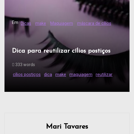
Em
Dicas
make
Maquiagem
máscara de cílios
Dica para reutilizar cílios postiços
333 words
cílios postiços
dica
make
maquiagem
reutilizar
Mari Tavares