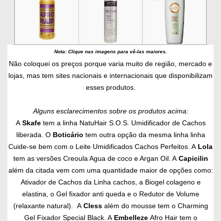
Nota: Clique nas imagens para vê-las maiores.
Não coloquei os preços porque varia muito de região, mercado e
lojas, mas tem sites nacionais e internacionais que disponibilizam
esses produtos.
Alguns esclarecimentos sobre os produtos acima:
A
Skafe
tem a linha NatuHair S.O.S. Umidificador de Cachos
liberada. O
Boticário
tem outra opção da mesma linha linha
Cuide-se bem com o Leite Umidificados Cachos Perfeitos. A
Lola
tem as versões Creoula Agua de coco e Argan Oil. A
Capicilin
além da citada vem com uma quantidade maior de opções como:
Ativador de Cachos da Linha cachos, a Biogel colageno e
elastina, o Gel fixador anti queda e o Redutor de Volume
(relaxante natural). A
Cless
além do mousse tem o Charming
Gel Fixador Special Black. A
Embelleze
Afro Hair tem o