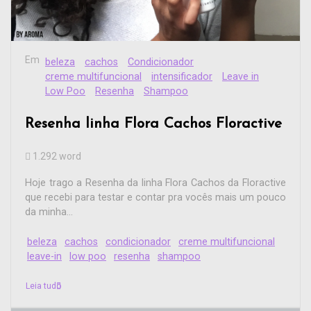
Em
beleza
cachos
Condicionador
creme multifuncional
intensificador
Leave in
Low Poo
Resenha
Shampoo
Resenha linha Flora Cachos Floractive
1.292 word
Hoje trago a Resenha da linha Flora Cachos da Floractive
que recebi para testar e contar pra vocês mais um pouco
da minha...
beleza
cachos
condicionador
creme multifuncional
leave-in
low poo
resenha
shampoo
Leia tudo