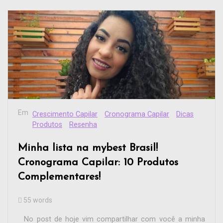
Em
Crescimento Capilar
Cronograma Capilar
Dicas
Produtos
Resenha
Minha lista na mybest Brasil!
Cronograma Capilar: 10 Produtos
Complementares!
55 words
No post de hoje vim compartilhar com você a minha