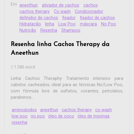
Em
aneethun
ativador de cachos
cachos
cachos therapy
Co wash
Condicionador
definidor de cachos
fixador
fixador de cachos
Hidratação
linha
Low Poo
máscara
No Poo
Nutrição
Resenha
Shampoo
Resenha linha Cachos Therapy da
Aneethun
1.586 word
Linha Cachos Theraphy Tratamento intensivo para
cabelos cacheados, ideal para as técnicas No/Low Poo,
com fórmula livre de sulfatos, corantes, petrolatos,
parabenos...
aminoácidos
aneethun
cachos therapy
co-wash
low poo
no poo
óleo de coco
óleo de moringa
resenha