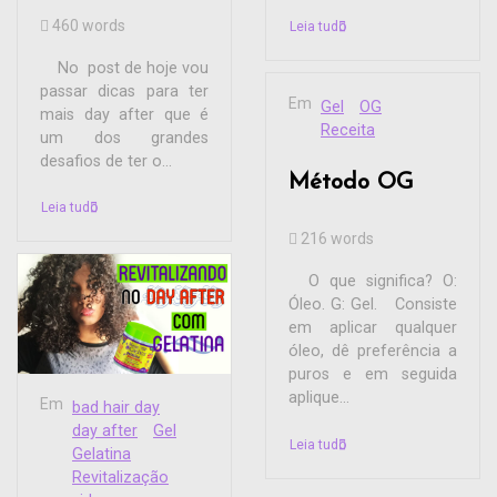
460 words
Leia tudo
No post de hoje vou
passar dicas para ter
Em
Gel
OG
mais day after que é
Receita
um dos grandes
desafios de ter o...
Método OG
Leia tudo
216 words
O que significa? O:
Óleo. G: Gel. Consiste
em aplicar qualquer
óleo, dê preferência a
puros e em seguida
aplique...
Em
bad hair day
day after
Gel
Leia tudo
Gelatina
Revitalização