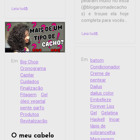
pediram muito no insta
(@blogaromadecacho
Leia tudo
s) e trouxe ela hoje
completa para vocês...
Leia tudo
Em
batom
Em
Big Chop
Condicionador
Cronograma
Creme de
Capilar
pentear
Cuidados
Dailus
Finalização
dailus color
Fitagem
Gel
Embelleze
óleo vegetal
Forever Liss
pente garfo
Gel
Gelatina
Produtos
Haskell
Inoar
Revitalização
lápis de
sobrancelha
O meu cabelo
Maquiagem