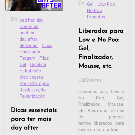
Em
Gel
Low Poo
No Poo
Produtos
Em
bad hair day
Creme de
Liberados para
pentear
day after
Low e No Poo:
definição
Dicas
Gel,
Finalização
Finalizador,
Fitagem
Frizz
Gel
Gelatina
Mousse, etc.
Hidratação
óleo vegetal
269 words
Pré - Shampoo
Revitalização
Liberados para Low e
Texturização
No Poo: Gel,
Finalizador, Mousse,
Dicas essenciais
etc. Além dos cremes
de pentear
para ter mais
temos liberados para
day after
low e no poo outras...