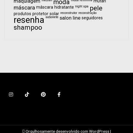
maquiagem
median
moda
moda feminina
mutari
pele
máscara
night spa
máscara hidratante
reconstrutor
reconstrução
produtos
protetor solar
resenha
sabonete
salon line
seguidores
shampoo
Orgulhosamente desenvolvido com WordPress
|