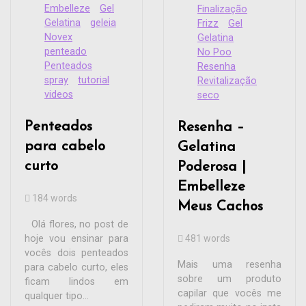
Embelleze
Gel
Finalização
Gelatina
geleia
Frizz
Gel
Novex
Gelatina
penteado
No Poo
Penteados
Resenha
spray
tutorial
Revitalização
videos
seco
Penteados
Resenha –
para cabelo
Gelatina
curto
Poderosa |
Embelleze
184 words
Meus Cachos
Olá flores, no post de
hoje vou ensinar para
481 words
vocês dois penteados
Mais uma resenha
para cabelo curto, eles
sobre um produto
ficam lindos em
capilar que vocês me
qualquer tipo...