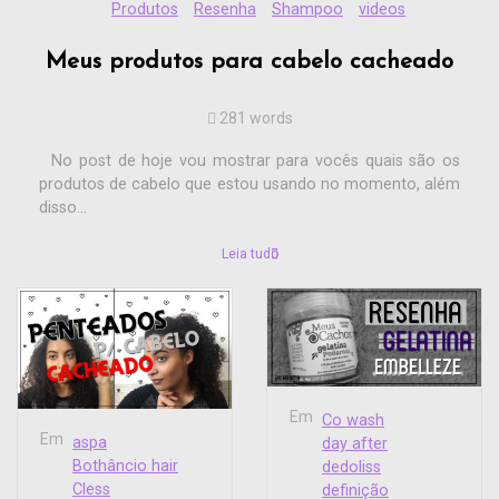
Produtos
Resenha
Shampoo
videos
Meus produtos para cabelo cacheado
281 words
No post de hoje vou mostrar para vocês quais são os
produtos de cabelo que estou usando no momento, além
disso...
Leia tudo
Em
Co wash
Em
aspa
day after
Bothâncio hair
dedoliss
Cless
definição