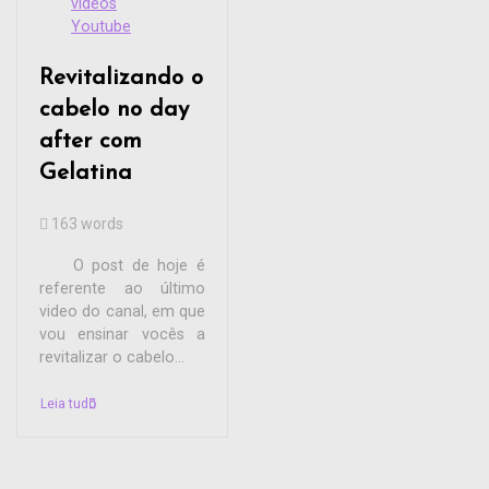
videos
Youtube
Revitalizando o
cabelo no day
after com
Gelatina
163 words
O post de hoje é
referente ao último
video do canal, em que
vou ensinar vocês a
revitalizar o cabelo...
Leia tudo