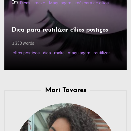
Em
Dicas
make
Maquiagem
máscara de cílios
Dica para reutilizar cílios postiços
333 words
cílios postiços
dica
make
maquiagem
reutilizar
Mari Tavares