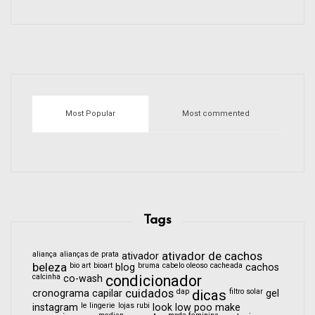
Most Popular
Most commented
Tags
aliança
alianças de prata
ativador de cachos
ativador
beleza
bio art
bioart
bruma
cabelo oleoso
cacheada
blog
cachos
calcinha
condicionador
co-wash
cuidados
dap
dicas
filtro solar
cronograma capilar
gel
le lingerie
lojas rubi
instagram
look
low poo
make