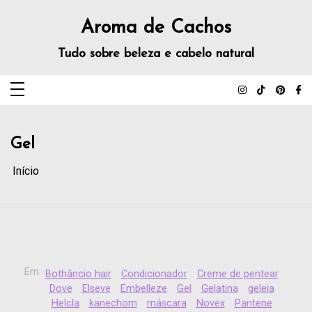
Aroma de Cachos
Tudo sobre beleza e cabelo natural
Gel
Início
Em
Bothâncio hair
Condicionador
Creme de pentear
Dove
Elseve
Embelleze
Gel
Gelatina
geleia
Helcla
kanechom
máscara
Novex
Pantene