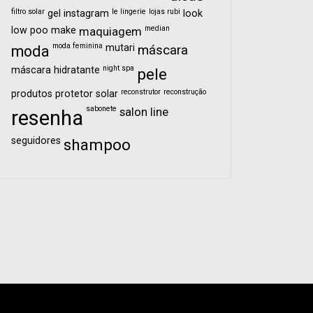
filtro solar
le lingerie
lojas rubi
gel
instagram
look
median
low poo
make
maquiagem
moda feminina
mutari
moda
máscara
night spa
máscara hidratante
pele
reconstrutor
reconstrução
produtos
protetor solar
sabonete
salon line
resenha
seguidores
shampoo