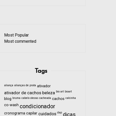
Most Popular
Most commented
Tags
aliança
alianças de prata
ativador
bio art
bioart
ativador de cachos
beleza
bruma
cabelo oleoso
cacheada
calcinha
blog
cachos
co-wash
condicionador
dap
cronograma capilar
cuidados
dicas