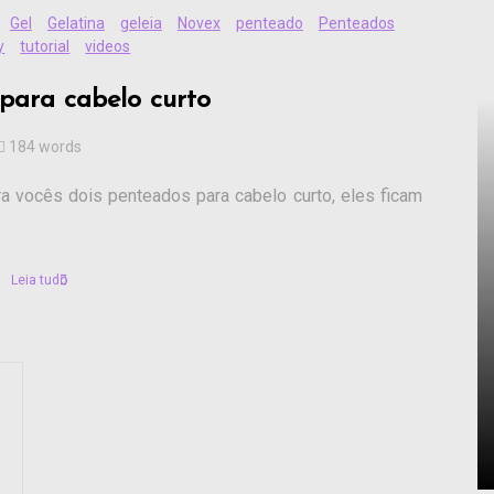
Gel
Gelatina
geleia
Novex
penteado
Penteados
y
tutorial
videos
para cabelo curto
184 words
ra vocês dois penteados para cabelo curto, eles ficam
Leia tudo