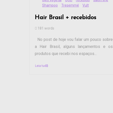
óleo vegetal
QOD
recebido
salon line
Shampoo
Tresemmé
Vult
Hair Brasil + recebidos
181 words
No post de hoje vou falar um pouco sobre
a Hair Brasil, alguns lançamentos e os
produtos que recebi nos espaços...
Leia tudo