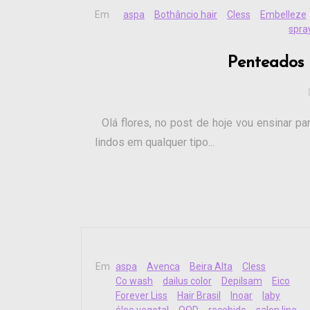
Em
aspa
Bothâncio hair
Cless
Embelleze
spra
Penteados 
Olá flores, no post de hoje vou ensinar pa
lindos em qualquer tipo...
Em
aspa
Avenca
Beira Alta
Cless
Co wash
dailus color
Depilsam
Eico
Forever Liss
Hair Brasil
Inoar
laby