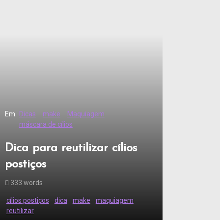
Em
Dicas
make
Maquiagem
máscara de cílios
Dica para reutilizar cílios
postiços
333 words
cílios postiços
dica
make
maquiagem
reutilizar