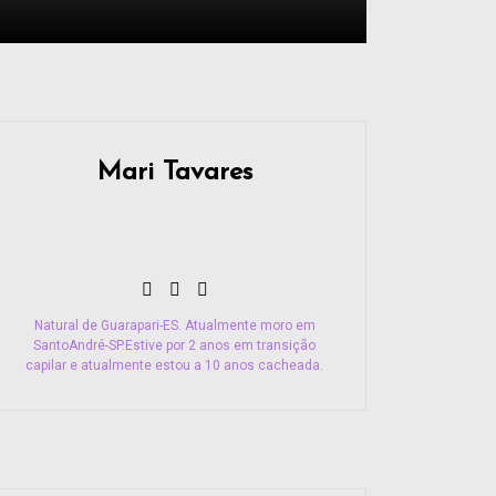
Mari Tavares
Natural de Guarapari-ES. Atualmente moro em
SantoAndré-SP.Estive por 2 anos em transição
capilar e atualmente estou a 10 anos cacheada.