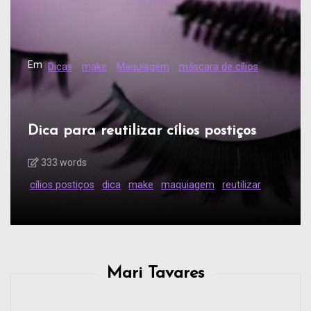
Em
Dicas
make
Maquiagem
máscara de cílios
Dica para reutilizar cílios postiços
333 words
cílios postiços
dica
make
maquiagem
reutilizar
Mari Tavares