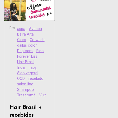
Em
aspa
Avenca
Beira Alta
Cless
Co wash
dailus color
Depilsam
Eico
Forever Liss
Hair Brasil
Inoar
laby
óleo vegetal
QOD
recebido
salon line
Shampoo
Tresemmé
Vult
Hair Brasil +
recebidos