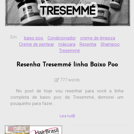
Em
baixo poo
Condicionador
creme de limpeza
Creme de pentear
máscara
Resenha
Shampoo
Tresemmé
Resenha Tresemmé linha Baixo Poo
777 words
No post de hoje vou resenhar para você a linha
completa de baixo poo da Tresemmé, demorei um
pouquinho para fazer...
Leia tudo