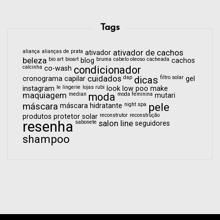
Tags
aliança
alianças de prata
ativador de cachos
ativador
beleza
bio art
bioart
bruma
cabelo oleoso
cacheada
blog
cachos
calcinha
condicionador
co-wash
cuidados
dap
dicas
filtro solar
cronograma capilar
gel
le lingerie
lojas rubi
instagram
look
low poo
make
maquiagem
median
moda
moda feminina
mutari
pele
máscara
night spa
máscara hidratante
reconstrutor
reconstrução
produtos
protetor solar
resenha
sabonete
salon line
seguidores
shampoo