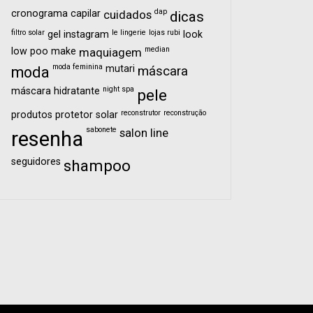
dap
cronograma capilar
cuidados
dicas
filtro solar
le lingerie
lojas rubi
gel
instagram
look
median
low poo
make
maquiagem
moda feminina
mutari
moda
máscara
night spa
máscara hidratante
pele
reconstrutor
reconstrução
produtos
protetor solar
sabonete
salon line
resenha
seguidores
shampoo