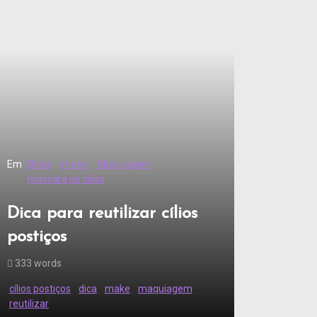
Em
Dicas
make
Maquiagem
máscara de cílios
Dica para reutilizar cílios
postiços
333 words
cílios postiços
dica
make
maquiagem
reutilizar