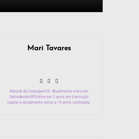
Mari Tavares
Natural de Guarapari-ES. Atualmente moro em
SantoAndré-SP.Estive por 2 anos em transição
capilar e atualmente estou a 10 anos cacheada.