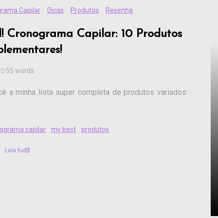
rama Capilar
Dicas
Produtos
Resenha
l! Cronograma Capilar: 10 Produtos
lementares!
55 words
ê a minha lista super completa de produtos variados
ograma capilar
my best
produtos
Leia tudo