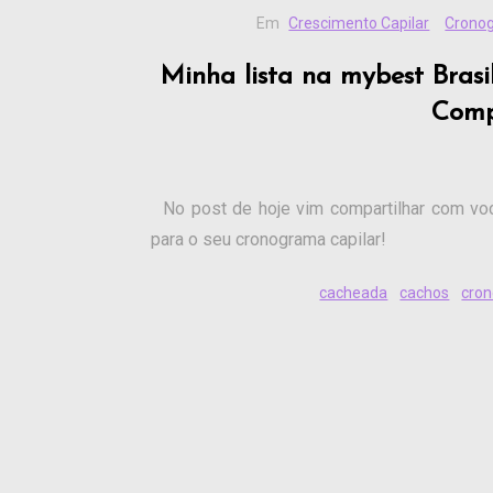
Em
Crescimento Capilar
Cronog
Minha lista na mybest Brasi
Comp
No post de hoje vim compartilhar com voc
para o seu cronograma capilar!
cacheada
cachos
cron