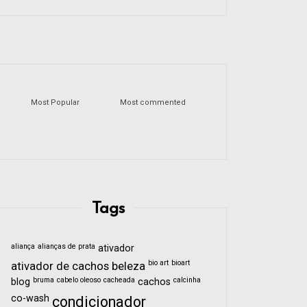
Most Popular
Most commented
Tags
aliança
alianças de prata
ativador
bio art
bioart
ativador de cachos
beleza
bruma
cabelo oleoso
cacheada
calcinha
blog
cachos
co-wash
condicionador