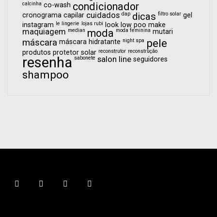
calcinha
condicionador
co-wash
cuidados
dap
dicas
filtro solar
cronograma capilar
gel
le lingerie
lojas rubi
instagram
look
low poo
make
maquiagem
median
moda
moda feminina
mutari
pele
máscara
night spa
máscara hidratante
reconstrutor
reconstrução
produtos
protetor solar
resenha
sabonete
salon line
seguidores
shampoo