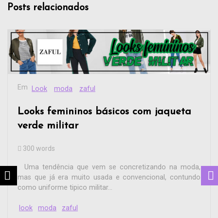
Posts relacionados
Em
bota
calçado
coleção
inverno
loja
loja online
Look
outono
sapato
zariff
coleções de Outono/inverno da Zariff
298 words
As novas coleções de Outono/inverno vindo com tudo e
claro que os pés não ficariam de fora (trocadilho rs). As
apostas da...
Leia tudo