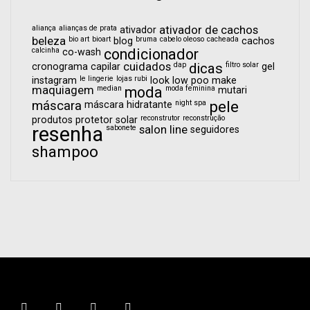
aliança
alianças de prata
ativador de cachos
ativador
beleza
bio art
bioart
bruma
cabelo oleoso
cacheada
blog
cachos
calcinha
condicionador
co-wash
cuidados
dap
dicas
filtro solar
cronograma capilar
gel
le lingerie
lojas rubi
instagram
look
low poo
make
maquiagem
median
moda
moda feminina
mutari
pele
máscara
night spa
máscara hidratante
reconstrutor
reconstrução
produtos
protetor solar
resenha
sabonete
salon line
seguidores
shampoo