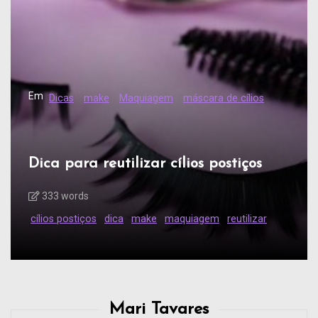
Em
Dicas
make
Maquiagem
máscara de cílios
Dica para reutilizar cílios postiços
333 words
cílios postiços
dica
make
maquiagem
reutilizar
Mari Tavares