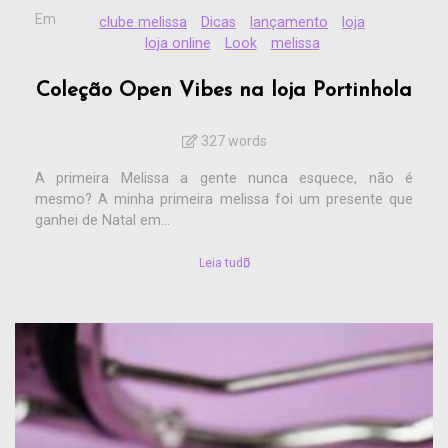
Em
clube melissa
Dicas
lançamento
loja
loja online
Look
melissa
Coleção Open Vibes na loja Portinhola
327 words
A primeira Melissa a gente nunca esquece, não é
mesmo? A minha primeira melissa foi um presente que
ganhei de Natal em...
Leia tudo