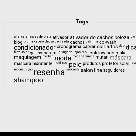
Tags
aliança
alianças de prata
ativador de cachos
beleza
bio 
ativador
bruma
cabelo oleoso
cacheada
calcinha
blog
cachos
co-wash
condicionador
cuidados
dap
dic
cronograma capilar
filtro solar
le lingerie
lojas rubi
gel
instagram
look
low poo
make
maquiagem
median
moda
moda feminina
máscara
mutari
pele
night spa
rec
máscara hidratante
produtos
protetor solar
resenha
reconstrução
sabonete
salon line
seguidores
shampoo