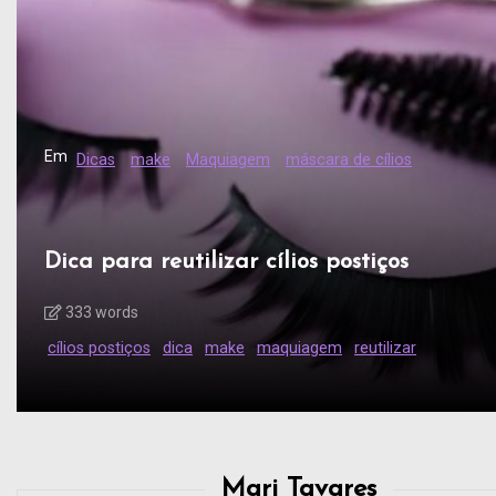
Em
Dicas
make
Maquiagem
máscara de cílios
Dica para reutilizar cílios postiços
333 words
cílios postiços
dica
make
maquiagem
reutilizar
Mari Tavares