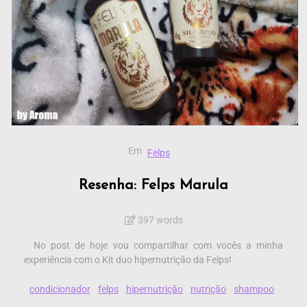
Em
Felps
Resenha: Felps Marula
397 words
No post de hoje vou compartilhar com vocês a minha
experiência com o Kit duo hipernutrição da Felps!
condicionador
felps
hipernutrição
nutrição
shampoo