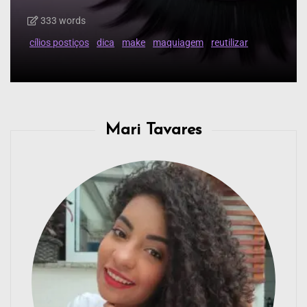
333 words
cílios postiços
dica
make
maquiagem
reutilizar
Mari Tavares