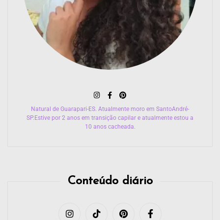
Natural de Guarapari-ES. Atualmente moro em SantoAndré-
SP.Estive por 2 anos em transição capilar e atualmente estou a
10 anos cacheada.
Conteúdo diário