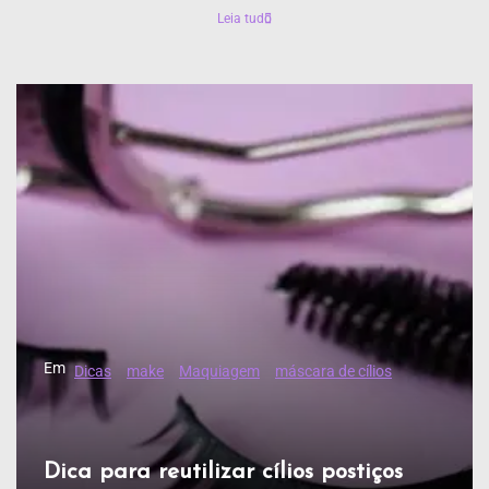
Leia tudo
Em
Dicas
make
Maquiagem
máscara de cílios
Dica para reutilizar cílios postiços