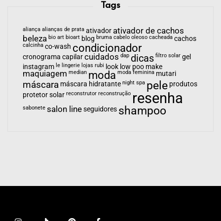
Tags
aliança
alianças de prata
ativador de cachos
ativador
beleza
bio art
bioart
bruma
cabelo oleoso
cacheada
blog
cachos
calcinha
condicionador
co-wash
cuidados
dap
dicas
filtro solar
cronograma capilar
gel
le lingerie
lojas rubi
instagram
look
low poo
make
maquiagem
median
moda
moda feminina
mutari
pele
máscara
night spa
máscara hidratante
produtos
resenha
reconstrutor
reconstrução
protetor solar
shampoo
sabonete
salon line
seguidores