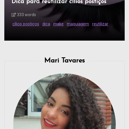
Dica para reutilizar cílios postiços
333 words
cílios postiços
dica
make
maquiagem
reutilizar
Mari Tavares