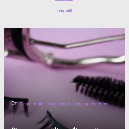
Leia tudo
Em
Dicas
make
Maquiagem
máscara de cílios