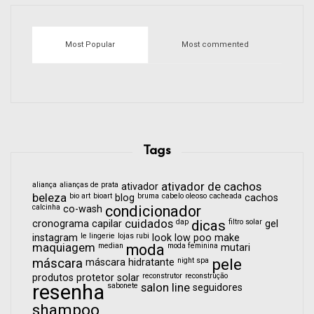
Most Popular
Most commented
Tags
aliança
alianças de prata
ativador de cachos
ativador
beleza
bio art
bioart
bruma
cabelo oleoso
cacheada
blog
cachos
calcinha
condicionador
co-wash
cuidados
dap
dicas
filtro solar
cronograma capilar
gel
le lingerie
lojas rubi
instagram
look
low poo
make
maquiagem
median
moda
moda feminina
mutari
pele
máscara
night spa
máscara hidratante
reconstrutor
reconstrução
produtos
protetor solar
resenha
sabonete
salon line
seguidores
shampoo