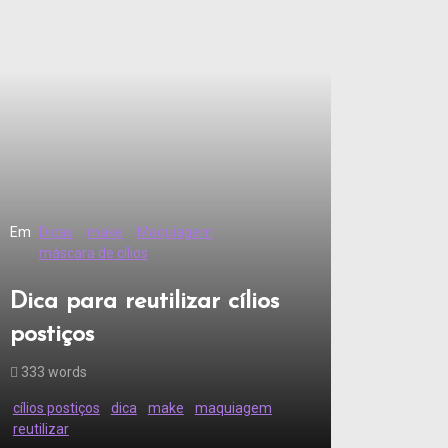
Em
Dicas
make
Maquiagem
máscara de cílios
Dica para reutilizar cílios
postiços
333 words
cílios postiços
dica
make
maquiagem
reutilizar