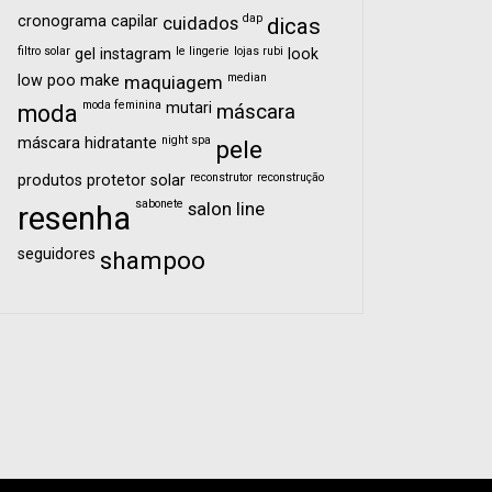
dap
cronograma capilar
cuidados
dicas
filtro solar
le lingerie
lojas rubi
gel
instagram
look
median
low poo
make
maquiagem
moda feminina
mutari
moda
máscara
night spa
máscara hidratante
pele
reconstrutor
reconstrução
produtos
protetor solar
sabonete
salon line
resenha
seguidores
shampoo