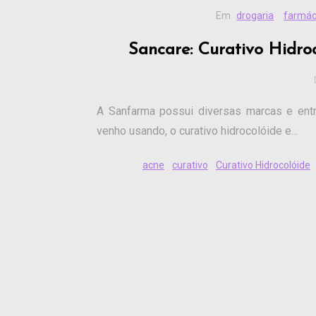
Em
drogaria
farmác
Sancare: Curativo Hidro
A Sanfarma possui diversas marcas e entr
venho usando, o curativo hidrocolóide e...
acne
curativo
Curativo Hidrocolóide