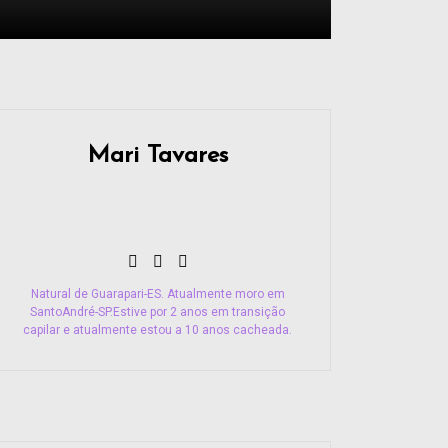
Mari Tavares
Natural de Guarapari-ES. Atualmente moro em
SantoAndré-SP.Estive por 2 anos em transição
capilar e atualmente estou a 10 anos cacheada.