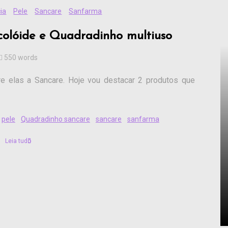
ia
Pele
Sancare
Sanfarma
colóide e Quadradinho multiuso
550 words
e elas a Sancare. Hoje vou destacar 2 produtos que
pele
Quadradinho sancare
sancare
sanfarma
Leia tudo