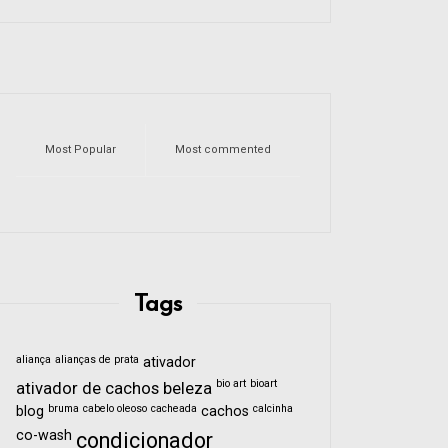
Most Popular
Most commented
Tags
aliança
alianças de prata
ativador
bio art
bioart
ativador de cachos
beleza
bruma
cabelo oleoso
cacheada
calcinha
blog
cachos
co-wash
condicionador