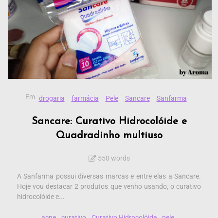
Em
drogaria
farmácia
Pele
Sancare
Sanfarma
Sancare: Curativo Hidrocolóide e
Quadradinho multiuso
550 words
A Sanfarma possui diversas marcas e entre elas a Sancare.
Hoje vou destacar 2 produtos que venho usando, o curativo
hidrocolóide e...
acne
curativo
Curativo Hidrocolóide
pele