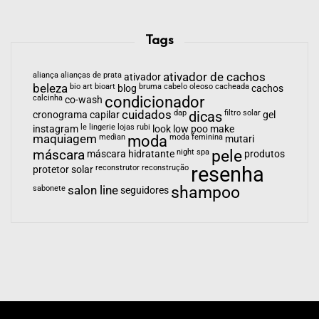
Tags
aliança
alianças de prata
ativador de cachos
ativador
beleza
bio art
bioart
bruma
cabelo oleoso
cacheada
blog
cachos
calcinha
condicionador
co-wash
cuidados
dap
dicas
filtro solar
cronograma capilar
gel
le lingerie
lojas rubi
instagram
look
low poo
make
maquiagem
median
moda
moda feminina
mutari
pele
máscara
night spa
máscara hidratante
produtos
resenha
reconstrutor
reconstrução
protetor solar
shampoo
sabonete
salon line
seguidores