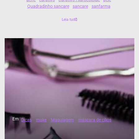
Quadradinho sancare
sancare
sanfarma
Leia tudo
Em
Dicas
make
Maquiagem
máscara de cílios