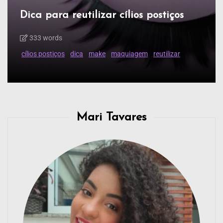
Dica para reutilizar cílios postiços
333 words
cílios postiços
dica
make
maquiagem
reutilizar
Mari Tavares