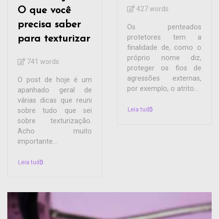
427 words
O que você
precisa saber
Os penteados
protetores tem a
para texturizar
finalidade de, como o
próprio nome diz,
741 words
proteger os fios de
agressões externas,
O post de hoje é um
por exemplo, o atrito...
apanhado geral de
várias dicas que reuni
Leia tudo
sobre tudo que sei
sobre texturização.
Acho muito
importante...
Leia tudo