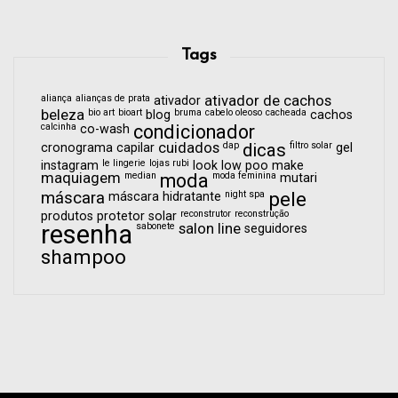
Tags
aliança
alianças de prata
ativador de cachos
ativador
beleza
bio art
bioart
bruma
cabelo oleoso
cacheada
blog
cachos
calcinha
condicionador
co-wash
cuidados
dap
dicas
filtro solar
cronograma capilar
gel
le lingerie
lojas rubi
instagram
look
low poo
make
maquiagem
median
moda
moda feminina
mutari
pele
máscara
night spa
máscara hidratante
reconstrutor
reconstrução
produtos
protetor solar
resenha
sabonete
salon line
seguidores
shampoo