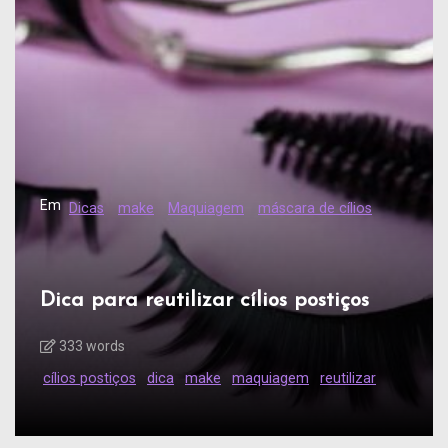
Em
Dicas
make
Maquiagem
máscara de cílios
Dica para reutilizar cílios postiços
333 words
cílios postiços
dica
make
maquiagem
reutilizar