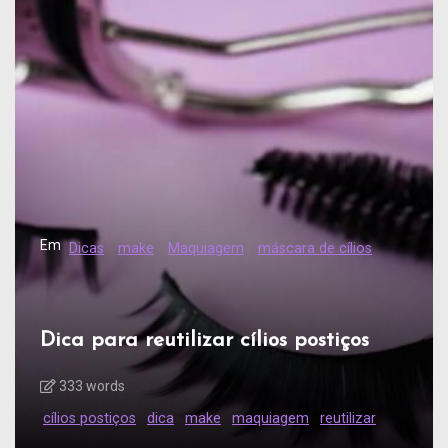
Em
Dicas
make
Maquiagem
máscara de cílios
Dica para reutilizar cílios postiços
333 words
cílios postiços
dica
make
maquiagem
reutilizar