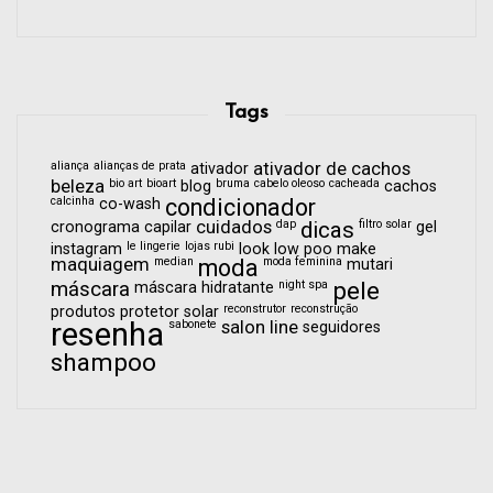
Tags
aliança
alianças de prata
ativador de cachos
ativador
beleza
bio art
bioart
bruma
cabelo oleoso
cacheada
blog
cachos
calcinha
condicionador
co-wash
cuidados
dap
dicas
filtro solar
cronograma capilar
gel
le lingerie
lojas rubi
instagram
look
low poo
make
maquiagem
median
moda
moda feminina
mutari
pele
máscara
night spa
máscara hidratante
reconstrutor
reconstrução
produtos
protetor solar
resenha
sabonete
salon line
seguidores
shampoo