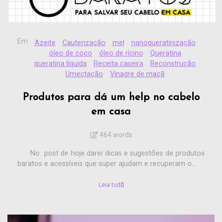
Em
Azeite
Cauterização
mel
nanoqueratinização
óleo de coco
óleo de rícino
Queratina
queratina líquida
Receita caseira
Reconstrução
Umectação
Vinagre de maçã
Produtos para dá um help no cabelo
em casa
464 words
No post de hoje darei dicas e sugestões de produtos
baratos e acessíveis que super ajudam e recuperam o...
Leia tudo