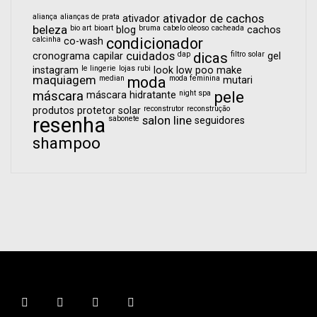
aliança
alianças de prata
ativador de cachos
ativador
beleza
bio art
bioart
bruma
cabelo oleoso
cacheada
blog
cachos
calcinha
condicionador
co-wash
cuidados
dap
dicas
filtro solar
cronograma capilar
gel
le lingerie
lojas rubi
instagram
look
low poo
make
maquiagem
median
moda
moda feminina
mutari
pele
máscara
night spa
máscara hidratante
reconstrutor
reconstrução
produtos
protetor solar
resenha
sabonete
salon line
seguidores
shampoo