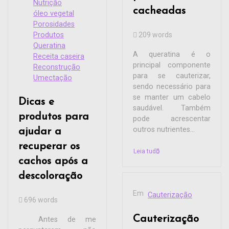
Nutrição
cacheadas
óleo vegetal
Porosidades
Produtos
209 words
Queratina
A queratina é o
Receita caseira
principal componente
Reconstrução
para se cauterizar,
Umectação
sendo necessário para
se manter um cabelo
Dicas e
saudável. Também
produtos para
pode acrescentar
outros nutrientes...
ajudar a
recuperar os
Leia tudo
cachos após a
descoloração
Em
Cauterização
696 words
Cauterização
Antes de me