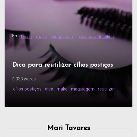
Em
Dicas
make
Maquiagem
máscara de cílios
Dica para reutilizar cílios postiços
333 words
cílios postiços
dica
make
maquiagem
reutilizar
Mari Tavares