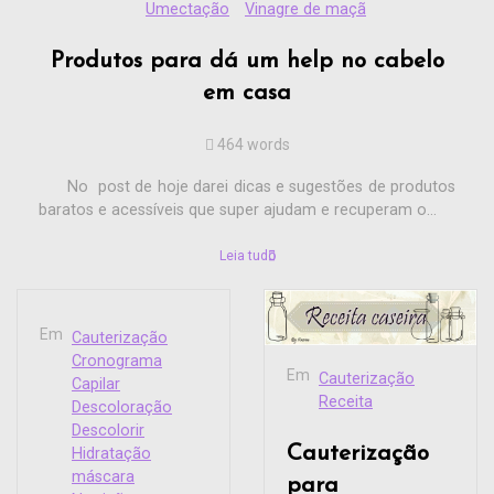
Umectação
Vinagre de maçã
Produtos para dá um help no cabelo
em casa
464 words
No post de hoje darei dicas e sugestões de produtos
baratos e acessíveis que super ajudam e recuperam o...
Leia tudo
Em
Cauterização
Cronograma
Em
Cauterização
Capilar
Receita
Descoloração
Descolorir
Cauterização
Hidratação
máscara
para