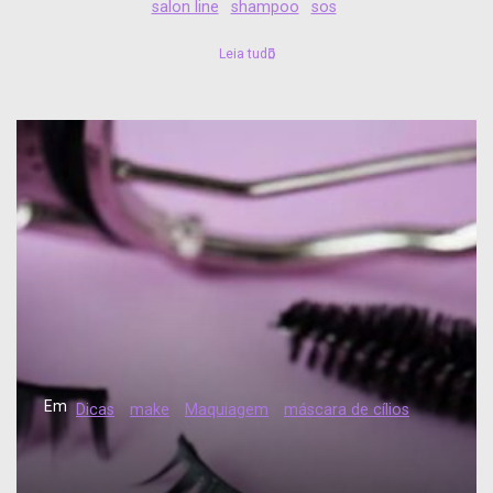
salon line
shampoo
sos
Leia tudo
Em
Dicas
make
Maquiagem
máscara de cílios