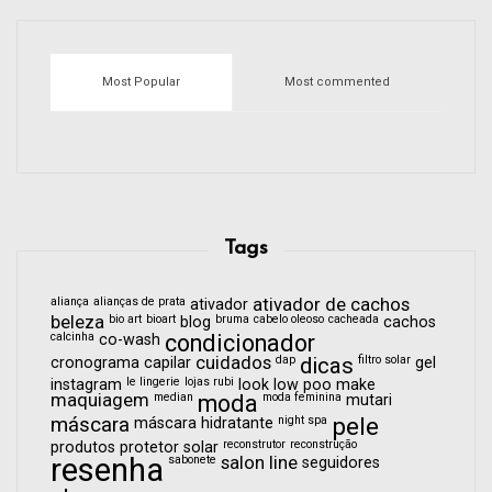
Most Popular
Most commented
Tags
aliança
alianças de prata
ativador de cachos
ativador
beleza
bio art
bioart
bruma
cabelo oleoso
cacheada
blog
cachos
calcinha
condicionador
co-wash
cuidados
dap
dicas
filtro solar
cronograma capilar
gel
le lingerie
lojas rubi
instagram
look
low poo
make
maquiagem
median
moda
moda feminina
mutari
pele
máscara
night spa
máscara hidratante
reconstrutor
reconstrução
produtos
protetor solar
resenha
sabonete
salon line
seguidores