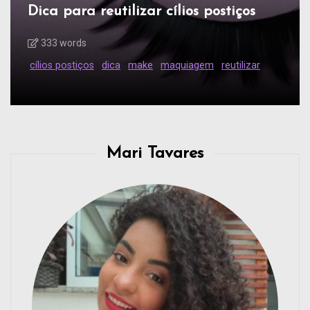
Dica para reutilizar cílios postiços
333 words
cílios postiços
dica
make
maquiagem
reutilizar
Mari Tavares