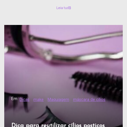
Leia tudo
Em
Dicas
make
Maquiagem
máscara de cílios
Dica para reutilizar cílios postiços