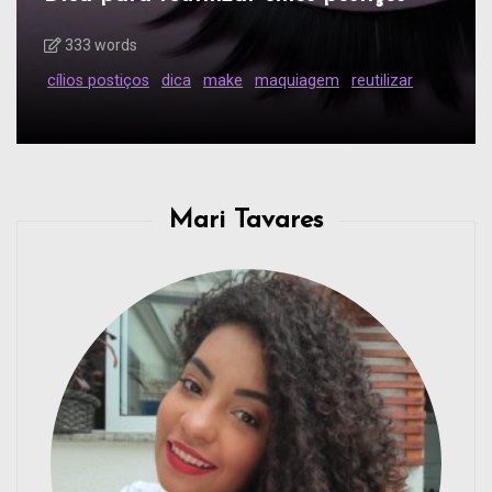
333 words
cílios postiços
dica
make
maquiagem
reutilizar
Mari Tavares