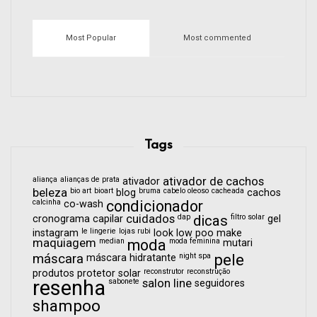
Most Popular
Most commented
Tags
aliança
alianças de prata
ativador de cachos
ativador
beleza
bio art
bioart
bruma
cabelo oleoso
cacheada
blog
cachos
calcinha
condicionador
co-wash
cuidados
dap
dicas
filtro solar
cronograma capilar
gel
le lingerie
lojas rubi
instagram
look
low poo
make
maquiagem
median
moda
moda feminina
mutari
pele
máscara
night spa
máscara hidratante
reconstrutor
reconstrução
produtos
protetor solar
resenha
sabonete
salon line
seguidores
shampoo