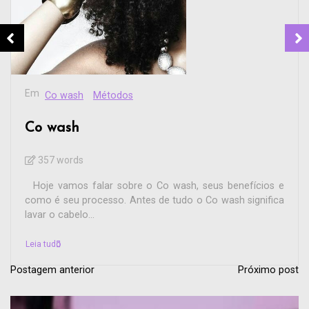
Em
Co wash
Métodos
Co wash
357 words
Hoje vamos falar sobre o Co wash, seus benefícios e
como é seu processo. Antes de tudo o Co wash significa
lavar o cabelo...
Leia tudo
Postagem anterior
Próximo post