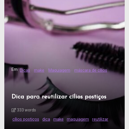
Em
Dicas
make
Maquiagem
máscara de cílios
Dica para reutilizar cílios postiços
333 words
cílios postiços
dica
make
maquiagem
reutilizar