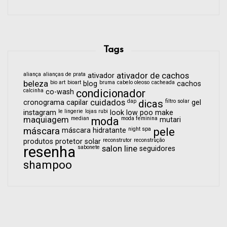
Tags
aliança
alianças de prata
ativador de cachos
ativador
beleza
bio art
bioart
bruma
cabelo oleoso
cacheada
blog
cachos
calcinha
condicionador
co-wash
cuidados
dap
dicas
filtro solar
cronograma capilar
gel
le lingerie
lojas rubi
instagram
look
low poo
make
maquiagem
median
moda
moda feminina
mutari
pele
máscara
night spa
máscara hidratante
reconstrutor
reconstrução
produtos
protetor solar
resenha
sabonete
salon line
seguidores
shampoo