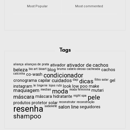
Most Popular
Most commented
Tags
aliança
alianças de prata
ativador de cachos
ativador
beleza
bio art
bioart
bruma
cabelo oleoso
cacheada
blog
cachos
calcinha
condicionador
co-wash
cuidados
dap
dicas
filtro solar
cronograma capilar
gel
le lingerie
lojas rubi
instagram
look
low poo
make
maquiagem
median
moda
moda feminina
mutari
pele
máscara
night spa
máscara hidratante
reconstrutor
reconstrução
produtos
protetor solar
resenha
sabonete
salon line
seguidores
shampoo