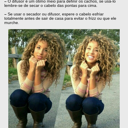
–
O difusor é um ótimo meio para definir os cachos, se usá-lo
lembre-se de secar o cabelo das pontas para cima.
–
Se usar o secador ou difusor, espere o cabelo esfriar
totalmente antes de sair de casa para evitar o frizz ou que ele
murche.