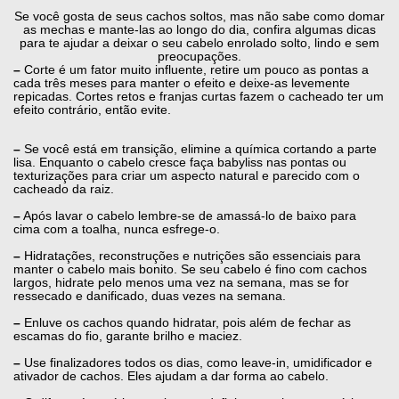
Se você gosta de seus cachos soltos, mas não sabe como domar
as mechas e mante-las ao longo do dia, confira algumas dicas
para te ajudar a deixar o seu cabelo enrolado solto, lindo e sem
preocupações.
–
Corte é um fator muito influente, retire um pouco as pontas a
cada três meses para manter o efeito e deixe-as levemente
repicadas. Cortes retos e franjas curtas fazem o cacheado ter um
efeito contrário, então evite.
–
Se você está em transição, elimine a química cortando a parte
lisa. Enquanto o cabelo cresce faça babyliss nas pontas ou
texturizações para criar um aspecto natural e parecido com o
cacheado da raiz.
–
Após lavar o cabelo lembre-se de amassá-lo de baixo para
cima com a toalha, nunca esfrege-o.
–
Hidratações, reconstruções e nutrições são essenciais para
manter o cabelo mais bonito. Se seu cabelo é fino com cachos
largos, hidrate pelo menos uma vez na semana, mas se for
ressecado e danificado, duas vezes na semana.
–
Enluve os cachos quando hidratar, pois além de fechar as
escamas do fio, garante brilho e maciez.
–
Use finalizadores todos os dias, como leave-in, umidificador e
ativador de cachos. Eles ajudam a dar forma ao cabelo.