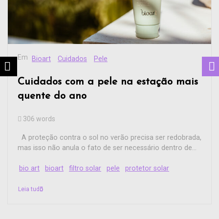
Em
Bioart
Cuidados
Pele
Cuidados com a pele na estação mais
quente do ano
306 words
A proteção contra o sol no verão precisa ser redobrada,
mas isso não anula o fato de ser necessário dentro de...
bio art
bioart
filtro solar
pele
protetor solar
Leia tudo