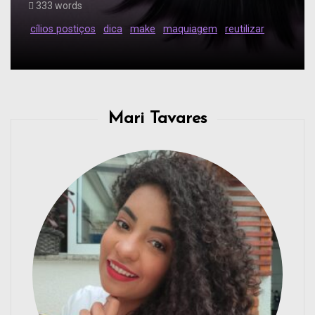
333 words
cílios postiços
dica
make
maquiagem
reutilizar
Mari Tavares