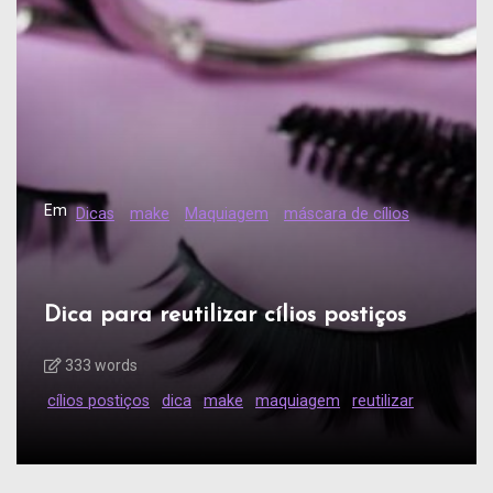
Em
Dicas
make
Maquiagem
máscara de cílios
Dica para reutilizar cílios postiços
333 words
cílios postiços
dica
make
maquiagem
reutilizar