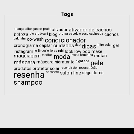
Tags
aliança
alianças de prata
ativador de cachos
ativador
beleza
bio art
bioart
bruma
cabelo oleoso
cacheada
blog
cachos
calcinha
condicionador
co-wash
cuidados
dap
dicas
filtro solar
cronograma capilar
gel
le lingerie
lojas rubi
instagram
look
low poo
make
maquiagem
median
moda
moda feminina
mutari
pele
máscara
night spa
máscara hidratante
reconstrutor
reconstrução
produtos
protetor solar
resenha
sabonete
salon line
seguidores
shampoo