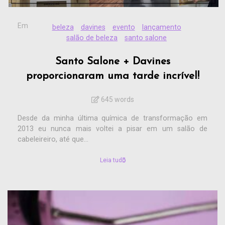
Em
beleza
davines
evento
lançamento
salão de beleza
santo salone
Santo Salone + Davines
proporcionaram uma tarde incrível!
645 words
Desde da minha última química de transformação em
2013 eu nunca mais voltei a pisar em um salão de
cabeleireiro, até que...
Leia tudo