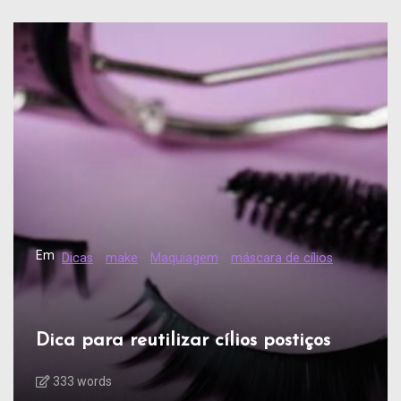
Em
Dicas
make
Maquiagem
máscara de cílios
Dica para reutilizar cílios postiços
333 words