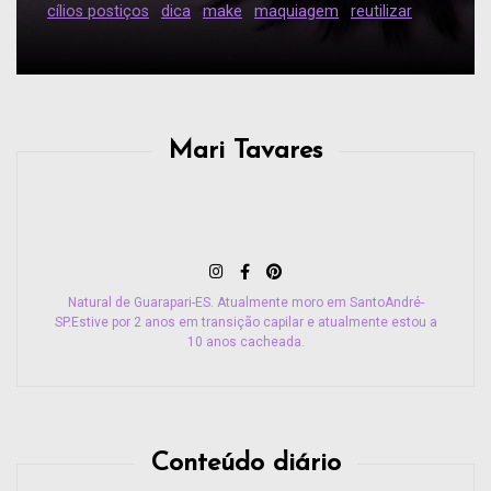
cílios postiços
dica
make
maquiagem
reutilizar
Mari Tavares
Natural de Guarapari-ES. Atualmente moro em SantoAndré-
SP.Estive por 2 anos em transição capilar e atualmente estou a
10 anos cacheada.
Conteúdo diário