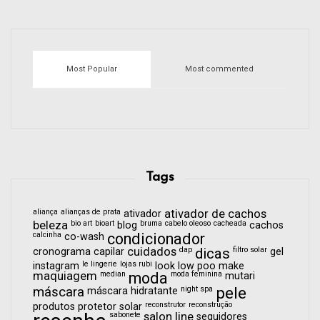
Most Popular
Most commented
Tags
aliança
alianças de prata
ativador de cachos
ativador
beleza
bio art
bioart
bruma
cabelo oleoso
cacheada
blog
cachos
calcinha
condicionador
co-wash
cuidados
dap
dicas
filtro solar
cronograma capilar
gel
le lingerie
lojas rubi
instagram
look
low poo
make
maquiagem
median
moda
moda feminina
mutari
pele
máscara
night spa
máscara hidratante
reconstrutor
reconstrução
produtos
protetor solar
sabonete
salon line
seguidores