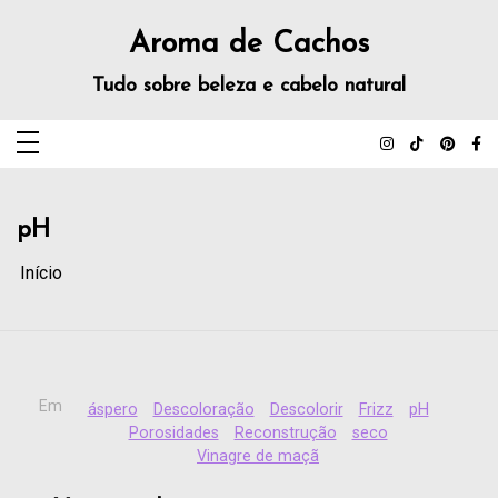
Aroma de Cachos
Tudo sobre beleza e cabelo natural
pH
Início
Em
áspero
Descoloração
Descolorir
Frizz
pH
Porosidades
Reconstrução
seco
Vinagre de maçã