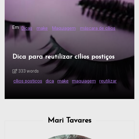
Em
Dicas
make
Maquiagem
máscara de cílios
Dica para reutilizar cílios postiços
333 words
cílios postiços
dica
make
maquiagem
reutilizar
Mari Tavares