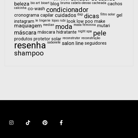
beleza
bio art
bioart
bruma
cabelo oleoso
cacheada
blog
cachos
calcinha
condicionador
co-wash
cuidados
dap
dicas
filtro solar
cronograma capilar
gel
le lingerie
lojas rubi
instagram
look
low poo
make
maquiagem
median
moda
moda feminina
mutari
pele
máscara
night spa
máscara hidratante
reconstrutor
reconstrução
produtos
protetor solar
resenha
sabonete
salon line
seguidores
shampoo