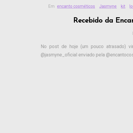
Em
encanto cosméticos
Jasmyne
kit
lo
Recebido da Enca
No post de hoje (um pouco atrasado) v
@jasmyne_oficial enviado pela @encantocos