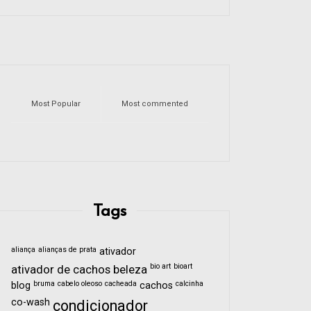
Most Popular
Most commented
Tags
aliança
alianças de prata
ativador
bio art
bioart
ativador de cachos
beleza
bruma
cabelo oleoso
cacheada
calcinha
blog
cachos
co-wash
condicionador