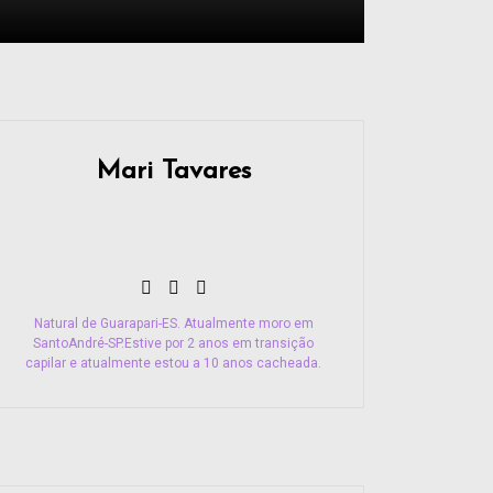
Mari Tavares
Natural de Guarapari-ES. Atualmente moro em
SantoAndré-SP.Estive por 2 anos em transição
capilar e atualmente estou a 10 anos cacheada.