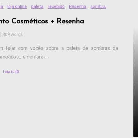
ja
loja online
paleta
recebido
Resenha
sombra
nto Cosméticos + Resenha
309 words
im falar com vocês sobre a paleta de sombras da
meticos_ e demorei...
Leia tudo