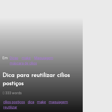
Em
Dicas
make
Maquiagem
máscara de cílios
Dica para reutilizar cílios
postiços
333 words
cílios postiços
dica
make
maquiagem
reutilizar