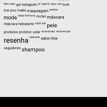
filtro solar
le lingerie
lojas rubi
gel
instagram
look
median
low poo
make
maquiagem
moda feminina
mutari
moda
máscara
night spa
máscara hidratante
pele
reconstrutor
reconstrução
produtos
protetor solar
sabonete
salon line
resenha
seguidores
shampoo