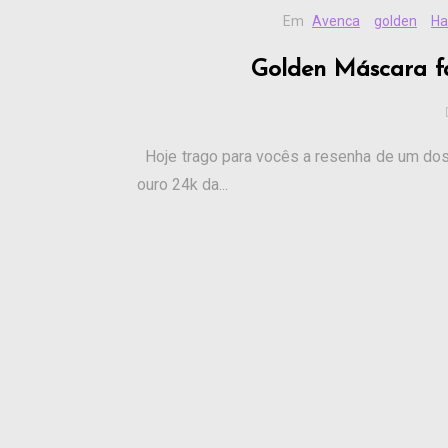
Em
Avenca
golden
Ha
Golden Máscara f
Hoje trago para vocês a resenha de um dos 
ouro 24k da...