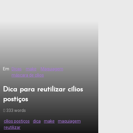
Em
Dicas
make
Maquiagem
máscara de cílios
Dica para reutilizar cílios
postiços
333 words
cílios postiços
dica
make
maquiagem
reutilizar