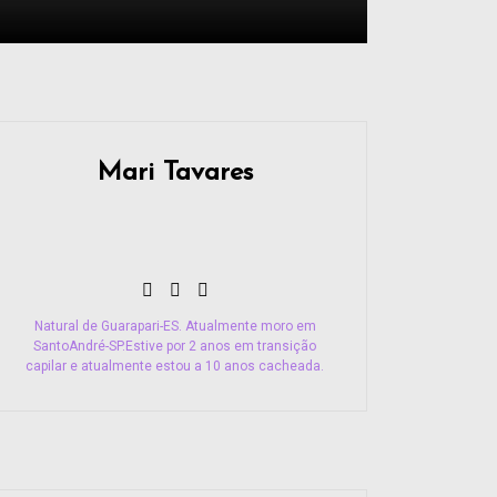
Mari Tavares
Natural de Guarapari-ES. Atualmente moro em
SantoAndré-SP.Estive por 2 anos em transição
capilar e atualmente estou a 10 anos cacheada.