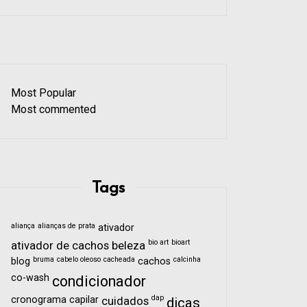
Most Popular
Most commented
Tags
aliança
alianças de prata
ativador
bio art
bioart
ativador de cachos
beleza
bruma
cabelo oleoso
cacheada
calcinha
blog
cachos
co-wash
condicionador
dap
cronograma capilar
cuidados
dicas