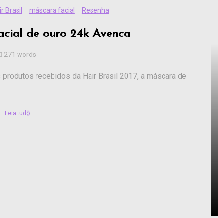
ir Brasil
máscara facial
Resenha
acial de ouro 24k Avenca
271 words
produtos recebidos da Hair Brasil 2017, a máscara de
Leia tudo