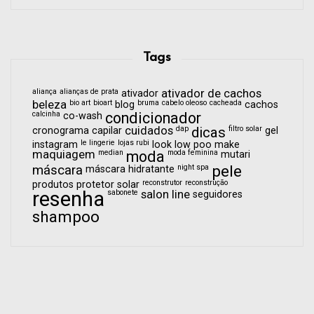
Tags
aliança
alianças de prata
ativador de cachos
ativador
beleza
bio art
bioart
bruma
cabelo oleoso
cacheada
blog
cachos
calcinha
condicionador
co-wash
cuidados
dap
dicas
filtro solar
cronograma capilar
gel
le lingerie
lojas rubi
instagram
look
low poo
make
maquiagem
median
moda
moda feminina
mutari
pele
máscara
night spa
máscara hidratante
reconstrutor
reconstrução
produtos
protetor solar
resenha
sabonete
salon line
seguidores
shampoo