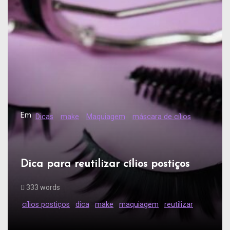
Em
Dicas
make
Maquiagem
máscara de cílios
Dica para reutilizar cílios postiços
333 words
cílios postiços
dica
make
maquiagem
reutilizar