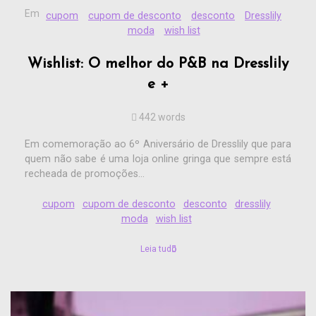
Em
cupom
cupom de desconto
desconto
Dresslily
moda
wish list
Wishlist: O melhor do P&B na Dresslily
e +
442 words
Em comemoração ao 6º Aniversário de Dresslily que para
quem não sabe é uma loja online gringa que sempre está
recheada de promoções...
cupom
cupom de desconto
desconto
dresslily
moda
wish list
Leia tudo