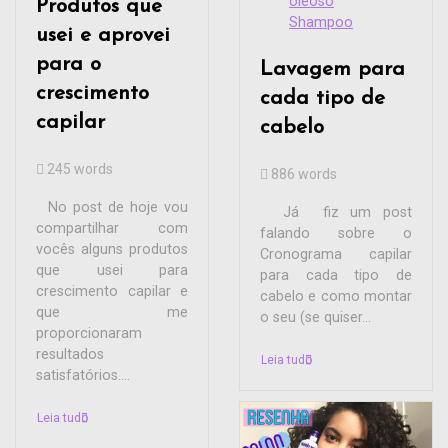
oleoso
Produtos que
Shampoo
usei e aprovei
para o
Lavagem para
crescimento
cada tipo de
capilar
cabelo
245 words
886 words
No post de hoje vou
Já fiz um post
compartilhar com
falando sobre o
vocês alguns produtos
Cronograma capilar
que usei para
para cada tipo de
crescimento capilar e
cabelo e como montar
que me
o seu (se quiser...
proporcionaram
resultados
Leia tudo
satisfatórios....
Leia tudo