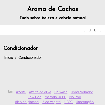
Aroma de Cachos
Tudo sobre beleza e cabelo natural
Condicionador
Início
Condicionador
Em
Azeite
azeite de oliva
Co wash
Condicionador
Low Poo
método UCPE
No Poo
óleo de girassol
óleo vegetal
UCPE
Umectação