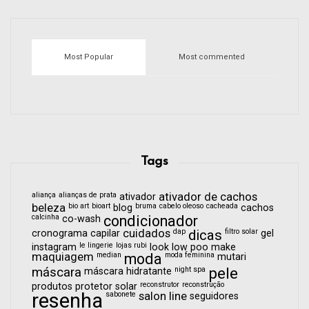
Most Popular
Most commented
Tags
aliança
alianças de prata
ativador de cachos
ativador
beleza
bio art
bioart
bruma
cabelo oleoso
cacheada
blog
cachos
calcinha
condicionador
co-wash
cuidados
dap
dicas
filtro solar
cronograma capilar
gel
le lingerie
lojas rubi
instagram
look
low poo
make
maquiagem
median
moda
moda feminina
mutari
pele
máscara
night spa
máscara hidratante
reconstrutor
reconstrução
produtos
protetor solar
resenha
sabonete
salon line
seguidores