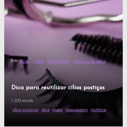
Em
Dicas
make
Maquiagem
máscara de cílios
Dica para reutilizar cílios postiços
333 words
cílios postiços
dica
make
maquiagem
reutilizar