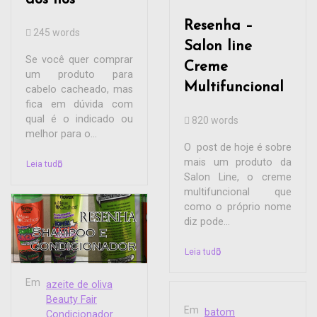
Resenha –
245 words
Salon line
Se você quer comprar
Creme
um produto para
Multifuncional
cabelo cacheado, mas
fica em dúvida com
qual é o indicado ou
820 words
melhor para o...
O post de hoje é sobre
mais um produto da
Leia tudo
Salon Line, o creme
multifuncional que
como o próprio nome
diz pode...
Leia tudo
Em
azeite de oliva
Beauty Fair
Em
batom
Condicionador