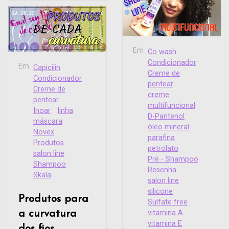
Em
Co wash
Condicionador
Em
Capicilin
Creme de
Condicionador
pentear
Creme de
creme
pentear
multifuncional
Inoar
linha
D-Pantenol
máscara
óleo mineral
Novex
parafina
Produtos
petrolato
salon line
Pré - Shampoo
Shampoo
Resenha
Skala
salon line
silicone
Produtos para
Sulfate free
a curvatura
vitamina A
vitamina E
dos fios