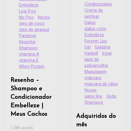
Condicionador
Embelleze
Creme de
Low Poo
pentear
No Poo
Novex
Dailus
óleo de coco
dailus color
óleo de girassol
Embelleze
Pantenol
Forever Liss
Resenha
Gel
Gelatina
Shampoo
Haskell
Inoar
vitamina A
lápis de
vitamina E
sobrancelha
Whey Protein
Maquiagem
máscara
Resenha –
máscara de cílios
Shampoo e
Novex
salon line
Seda
Condicionador
Shampoo
Embelleze |
Meus Cachos
Adquiridos do
mês
385 words