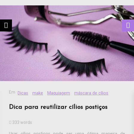
Em
Dicas
make
Maquiagem
máscara de cílios
Dica para reutilizar cílios postiços
333 words
Usar cílios postiços pode ser uma ótima maneira de