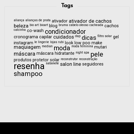
Tags
aliança
alianças de prata
ativador de cachos
ativador
beleza
bio art
bioart
bruma
cabelo oleoso
cacheada
blog
cachos
calcinha
condicionador
co-wash
cuidados
dap
dicas
filtro solar
cronograma capilar
gel
le lingerie
lojas rubi
instagram
look
low poo
make
maquiagem
median
moda
moda feminina
mutari
pele
máscara
night spa
máscara hidratante
reconstrutor
reconstrução
produtos
protetor solar
resenha
sabonete
salon line
seguidores
shampoo