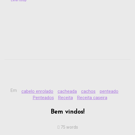
Em
cabelo enrolado
cacheada
cachos
penteado
Penteados
Receita
Receita caseira
Bem vindos!
75 words