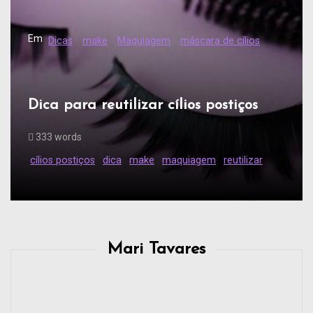
Em
Dicas
make
Maquiagem
máscara de cílios
Dica para reutilizar cílios postiços
333 words
cílios postiços
dica
make
maquiagem
reutilizar
Mari Tavares