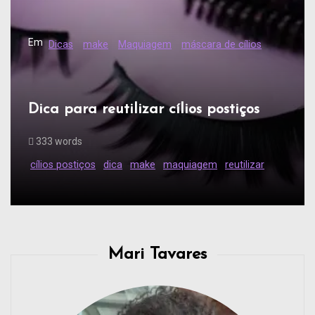
Em
Dicas
make
Maquiagem
máscara de cílios
Dica para reutilizar cílios postiços
333 words
cílios postiços
dica
make
maquiagem
reutilizar
Mari Tavares