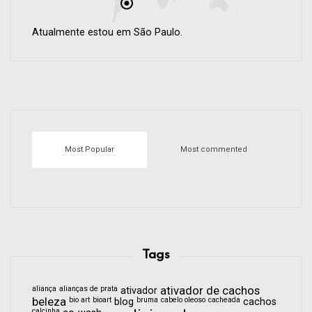
Atualmente estou em São Paulo.
Most Popular
Most commented
Tags
aliança
alianças de prata
ativador de cachos
ativador
beleza
bio art
bioart
bruma
cabelo oleoso
cacheada
blog
cachos
calcinha