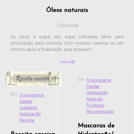
Óleos naturais
233 words
Os óleos a seguir são super indicados tanto para
umectação, para misturar com receitas caseiras ou até
mesmo após a finalização, pois possuem...
Leia tudo
Em
Cronograma
Capilar
Hidratação
Em
Cronograma
Nutrição
Capilar
Produtos
Cuidados
Reconstrução
Hidratação
Receita
Mascaras de