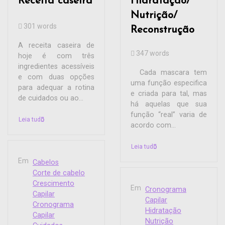
Receita caseira
Hidratação/
Nutrição/
301 words
Reconstrução
A receita caseira de
347 words
hoje é com três
ingredientes acessíveis
Cada mascara tem
e com duas opções
uma função especifica
para adequar a rotina
e criada para tal, mas
de cuidados ou ao...
há aquelas que sua
função “real” varia de
Leia tudo
acordo com...
Leia tudo
Em
Cabelos
Corte de cabelo
Crescimento
Em
Cronograma
Capilar
Capilar
Cronograma
Hidratação
Capilar
Nutrição