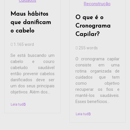
Cuidados
Reconstrução
Maus hábitos
O que é o
que danificam
Cronograma
o cabelo
Capilar?
1.165 word
255 words
Se está buscando um
O cronograma capilar
cabelo e couro
consiste em uma
cabeludo saudável
rotina organizada de
então prevenir cabelos
cuidados que tem
danificados deve ser
como objetivo
um dos seus principais
recuperar os fios e
objetivos. Além dos...
mantê-los saudáveis.
Esses benefícios...
Leia tudo
Leia tudo