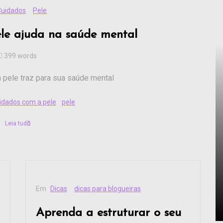
Cuidados
Pele
le ajuda na saúde mental
399 words
pele traz para sua saúde mental
idados com a pele
pele
Leia tudo
Em
Dicas
dicas para blogueiras
Aprenda a estruturar o seu