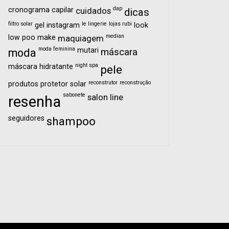
dap
cronograma capilar
cuidados
dicas
filtro solar
le lingerie
lojas rubi
gel
instagram
look
median
low poo
make
maquiagem
moda feminina
mutari
moda
máscara
night spa
máscara hidratante
pele
reconstrutor
reconstrução
produtos
protetor solar
sabonete
salon line
resenha
seguidores
shampoo