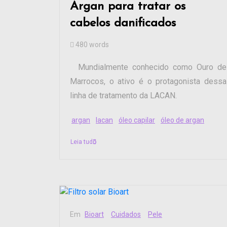
Argan para tratar os
cabelos danificados
480 words
Mundialmente conhecido como Ouro de
Marrocos, o ativo é o protagonista dessa
linha de tratamento da LACAN.
argan
lacan
óleo capilar
óleo de argan
Leia tudo
Em
Bioart
Cuidados
Pele