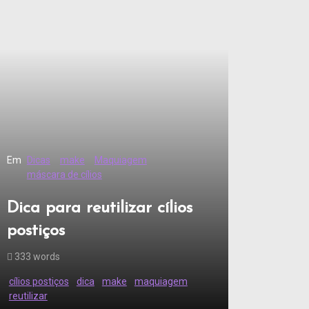
Em
Dicas
make
Maquiagem
máscara de cílios
Dica para reutilizar cílios
postiços
333 words
cílios postiços
dica
make
maquiagem
reutilizar