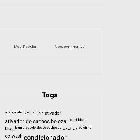
Most Popular
Most commented
Tags
aliança
alianças de prata
ativador
bio art
bioart
ativador de cachos
beleza
bruma
cabelo oleoso
cacheada
calcinha
blog
cachos
co-wash
condicionador