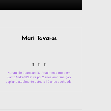
Mari Tavares
Natural de Guarapari-ES. Atualmente moro em
SantoAndré-SP.Estive por 2 anos em transição
capilar e atualmente estou a 10 anos cacheada.