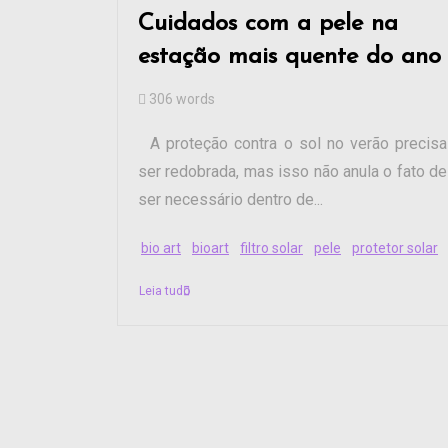
Cuidados com a pele na
estação mais quente do ano
306 words
A proteção contra o sol no verão precisa
ser redobrada, mas isso não anula o fato de
ser necessário dentro de...
bio art
bioart
filtro solar
pele
protetor solar
Leia tudo