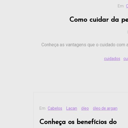
Em
Como cuidar da pe
Conheça as vantagens que o cuidado com a 
cuidados
cu
Em
Cabelos
Lacan
óleo
óleo de argan
Conheça os benefícios do