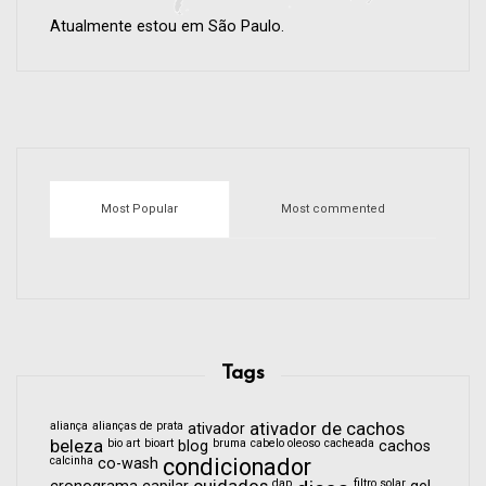
Atualmente estou em São Paulo.
Most Popular
Most commented
Tags
aliança
alianças de prata
ativador de cachos
ativador
beleza
bio art
bioart
bruma
cabelo oleoso
cacheada
blog
cachos
calcinha
condicionador
co-wash
dap
filtro solar
cronograma capilar
gel