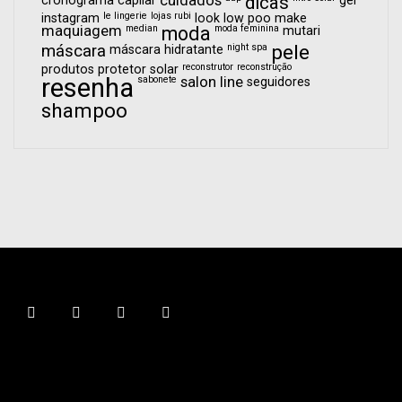
cuidados
dicas
le lingerie
lojas rubi
instagram
look
low poo
make
maquiagem
median
moda
moda feminina
mutari
pele
máscara
night spa
máscara hidratante
reconstrutor
reconstrução
produtos
protetor solar
resenha
sabonete
salon line
seguidores
shampoo