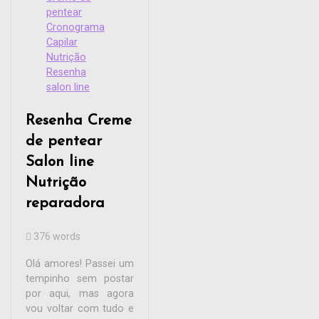
pentear
Cronograma
Capilar
Nutrição
Resenha
salon line
Resenha Creme
de pentear
Salon line
Nutrição
reparadora
376 words
Olá amores! Passei um
tempinho sem postar
por aqui, mas agora
vou voltar com tudo e