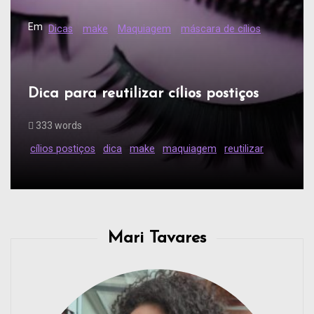
Em
Dicas
make
Maquiagem
máscara de cílios
Dica para reutilizar cílios postiços
333 words
cílios postiços
dica
make
maquiagem
reutilizar
Mari Tavares