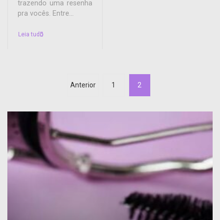
trazendo uma resenha
pra vocês. Entre...
Leia tudo
Anterior
1
2